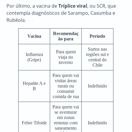
Por último, a vacina de
Tríplice viral
, ou SCR, que
contempla diagnósticos de Sarampo, Caxumba e
Rubéola.
Recomendaç
Vacina
Período
ão para
Surtos nas
Para quem
Influenza
regiões sul e
viaja no
(Gripe)
central do
inverno
Chile
Para quem vai
visitar áreas
Hepatite A e
rurais ou
Indefinido
B
consumir
comida de rua
Para quem vai
se aventurar
em zonas
Febre Tifoide
remotas com
Indefinido
saneamento