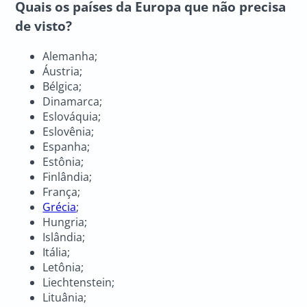
Quais os países da Europa que não precisa
de visto?
Alemanha;
Áustria;
Bélgica;
Dinamarca;
Eslováquia;
Eslovênia;
Espanha;
Estônia;
Finlândia;
França;
Grécia
;
Hungria;
Islândia;
Itália;
Letônia;
Liechtenstein;
Lituânia;