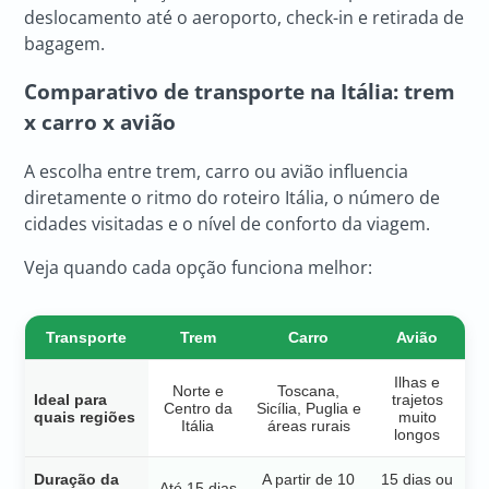
deslocamento até o aeroporto, check-in e retirada de
bagagem.
Comparativo de transporte na Itália: trem
x carro x avião
A escolha entre trem, carro ou avião influencia
diretamente o ritmo do roteiro Itália, o número de
cidades visitadas e o nível de conforto da viagem.
Veja quando cada opção funciona melhor:
Transporte
Trem
Carro
Avião
Ilhas e
Norte e
Toscana,
Ideal para
trajetos
Centro da
Sicília, Puglia e
quais regiões
muito
Itália
áreas rurais
longos
Duração da
A partir de 10
15 dias ou
Até 15 dias