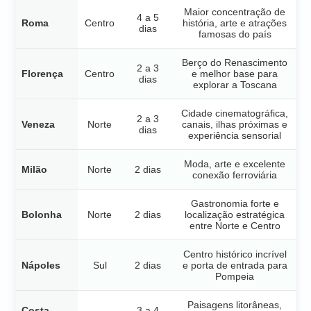
Maior concentração de
4 a 5
Roma
Centro
história, arte e atrações
dias
famosas do país
Berço do Renascimento
2 a 3
Florença
Centro
e melhor base para
dias
explorar a Toscana
Cidade cinematográfica,
2 a 3
Veneza
Norte
canais, ilhas próximas e
dias
experiência sensorial
Moda, arte e excelente
Milão
Norte
2 dias
conexão ferroviária
Gastronomia forte e
Bolonha
Norte
2 dias
localização estratégica
entre Norte e Centro
Centro histórico incrível
Nápoles
Sul
2 dias
e porta de entrada para
Pompeia
Paisagens litorâneas,
Costa
3 a 4