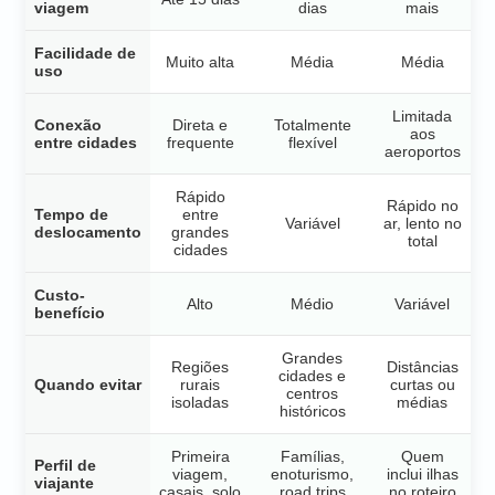
viagem
dias
mais
Facilidade de
Muito alta
Média
Média
uso
Limitada
Conexão
Direta e
Totalmente
aos
entre cidades
frequente
flexível
aeroportos
Rápido
Rápido no
Tempo de
entre
Variável
ar, lento no
deslocamento
grandes
total
cidades
Custo-
Alto
Médio
Variável
benefício
Grandes
Regiões
Distâncias
cidades e
Quando evitar
rurais
curtas ou
centros
isoladas
médias
históricos
Primeira
Famílias,
Quem
Perfil de
viagem,
enoturismo,
inclui ilhas
viajante
casais, solo
road trips
no roteiro