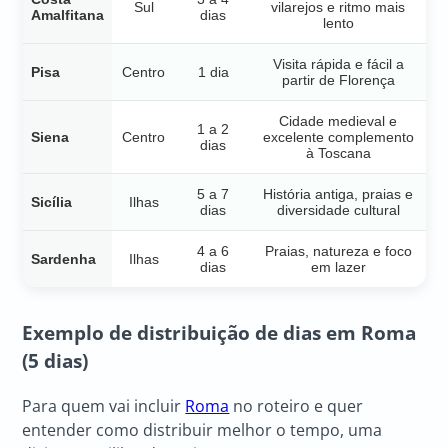
Sul
vilarejos e ritmo mais
Amalfitana
dias
lento
Visita rápida e fácil a
Pisa
Centro
1 dia
partir de Florença
Cidade medieval e
1 a 2
Siena
Centro
excelente complemento
dias
à Toscana
5 a 7
História antiga, praias e
Sicília
Ilhas
dias
diversidade cultural
4 a 6
Praias, natureza e foco
Sardenha
Ilhas
dias
em lazer
Exemplo de distribuição de dias em Roma
(5 dias)
Para quem vai incluir
Roma
no roteiro e quer
entender como distribuir melhor o tempo, uma