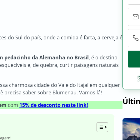
s do Sul do país, onde a comida é farta, a cerveja é
m pedacinho da Alemanha no Brasil
, é o destino
esquecíveis e, de quebra, curtir paisagens naturais
essa charmosa cidade do Vale do Itajaí em qualquer
ê precisa saber sobre Blumenau. Vamos lá!
Últi
gem
com
15% de desconto neste link!
iagem!