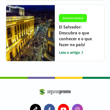
América Central
El Salvador:
Descubra o que
conhecer e o que
fazer no país!
Leia o artigo
a
a
a
a