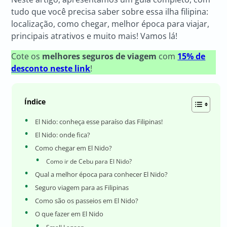
tudo que você precisa saber sobre essa ilha filipina:
localização, como chegar, melhor época para viajar,
principais atrativos e muito mais! Vamos lá!
Cote os
melhores seguros de viagem
com
15% de
desconto neste link
!
Índice
El Nido: conheça esse paraíso das Filipinas!
El Nido: onde fica?
Como chegar em El Nido?
Como ir de Cebu para El Nido?
Qual a melhor época para conhecer El Nido?
Seguro viagem para as Filipinas
Como são os passeios em El Nido?
O que fazer em El Nido