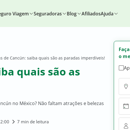
eguro Viagem
Seguradoras
Blog
Afiliados
Ajuda
Faça
o me
as de Cancún: saiba quais são as paradas imperdíveis!
iba quais são as
Ap
ncún no México? Não faltam atrações e belezas
22:00
7 min de leitura