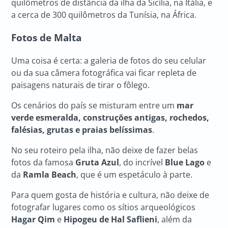
quilômetros de distância da ilha da Sicília, na Itália, e
a cerca de 300 quilômetros da Tunísia, na África.
Fotos de Malta
Uma coisa é certa: a galeria de fotos do seu celular
ou da sua câmera fotográfica vai ficar repleta de
paisagens naturais de tirar o fôlego.
Os cenários do país se misturam entre um
mar
verde esmeralda, construções antigas, rochedos,
falésias, grutas e praias belíssimas
.
No seu roteiro pela ilha, não deixe de fazer belas
fotos da famosa
Gruta Azul
, do incrível
Blue Lago
e
da
Ramla Beach
, que é um espetáculo à parte.
Para quem gosta de história e cultura, não deixe de
fotografar lugares como os sítios arqueológicos
Hagar Qim
e
Hipogeu de Hal Saflieni
, além da