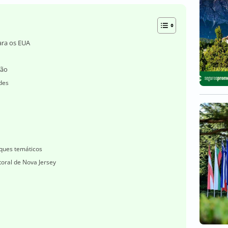
ara os EUA
ião
rdes
rques temáticos
itoral de Nova Jersey