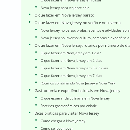
O que fazer em Nova Jersey em casal
Nova Jersey para viajante solo
O que fazer em Nova Jersey barato
O que fazer em Nova Jersey no verão e no inverno
Nova Jersey no verão: praias, eventos e atividades ao ar
Nova Jersey no inverno: cultura, compras e experiênci
O que fazer em Nova Jersey: roteiros por número de di
O que fazer em New Jersey em 1 dia?
O que fazer em Nova Jersey em 2 dias
O que fazer em Nova Jersey em 3 a 5 dias
O que fazer em Nova Jersey em 7 dias
Roteiros combinando Nova Jersey e Nova York
Gastronomia e experiências locais em Nova Jersey
O que esperar da culinária em Nova Jersey
Roteiros gastronômicos por cidade
Dicas práticas para visitar Nova Jersey
Como chegar a Nova Jersey
Como se locomover