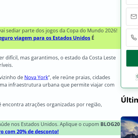
vai sediar parte dos jogos da Copa do Mundo 2026!
eguro viagem para os Estados Unidos
É
 difícil, mas garantimos, o estado da Costa Leste
íveis.
vizinho de
Nova York
”, ele reúne praias, cidades
 uma infraestrutura urbana que permite viajar com
Últi
ê encontra atrações organizadas por região,
saúde nos Estados Unidos. Aplique o cupom
BLOG20
ro com 20% de desconto!