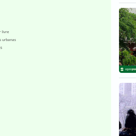
 livre
as urbanas
as