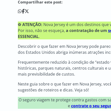
Compartilhar este post:
⚽
ATENÇÃO:
Nova Jersey é um dos destinos que 
Por isso, não se esqueça,
a contratação de um
s
ESSENCIAL
.
Descobrir o que fazer em Nova Jersey pode parecer
dos Estados Unidos abriga inúmeras atrações incr
Frequentemente reduzido à condição de “estado 
históricas, parques naturais, centros culturais e
mais previsibilidade de custos.
Neste guia sobre o que fazer em Nova Jersey, voc
sugestões de roteiros e dicas. Veja só!
O seguro viagem te protege contra gastos com 
e
contrate o seu segu