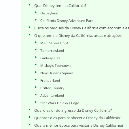
Qual Disney tem na Califórnia?
Disneyland
Califórnia Disney Adventure Park
Curta os parques da Disney Califórnia com economia e 
O que tem na Disney da Califórnia: áreas e atrações
Main Street U.S.A
Tomorrowland
Fantasyland
Mickey’s Toontown
New Orleans Square
Frontierland
Critter Country
Adventureland
Star Wars Galaxy’s Edge
Qual o valor do ingresso da Disney Califórnia?
Quantos dias para conhecer a Disney da Califórnia?
Qual a melhor época para visitar a Disney Califórnia?