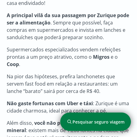
casa endividado!
A principal vilã da sua passagem por Zurique pode
ser a alimentação
. Sempre que possível, faça
compras em supermercados e invista em lanches e
sanduíches que poderá preparar sozinho.
Supermercados especializados vendem refeições
prontas a um preço atrativo, como o
Migros
e o
Coop
.
Na pior das hipóteses, prefira lanchonetes que
servem fast food em relação a restaurantes: um
lanche “barato” sairá por cerca de R$ 40.
Não gaste fortunas com Uber e táxi
: Zurique é uma
cidade charmosa, ideal para conhecer a pé.
Pesquisar seguro viagem
Além disso,
você não precisa gastar com água
mineral
: existem mais de 1.200 fontes na cidade que