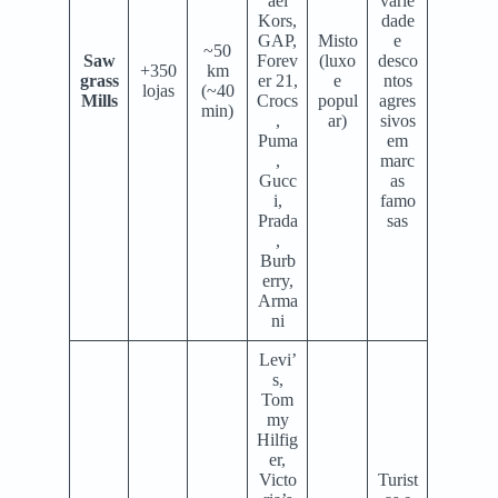
ael
varie
Kors,
dade
GAP,
Misto
e
~50
Saw
Forev
(luxo
desco
+350
km
grass
er 21,
e
ntos
lojas
(~40
Mills
Crocs
popul
agres
min)
,
ar)
sivos
Puma
em
,
marc
Gucc
as
i,
famo
Prada
sas
,
Burb
erry,
Arma
ni
Levi’
s,
Tom
my
Hilfig
er,
Victo
Turist