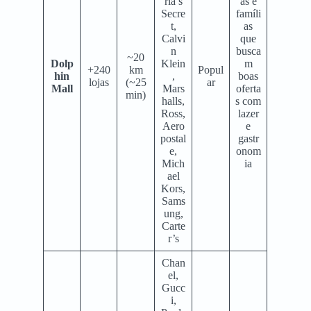
ria’s
as e
Secre
famíli
t,
as
Calvi
que
n
busca
~20
Dolp
Klein
m
+240
km
Popul
hin
,
boas
lojas
(~25
ar
Mall
Mars
oferta
min)
halls,
s com
Ross,
lazer
Aero
e
postal
gastr
e,
onom
Mich
ia
ael
Kors,
Sams
ung,
Carte
r’s
Chan
el,
Gucc
i,