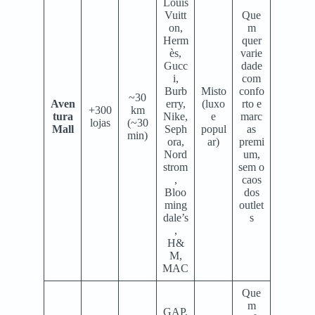
Louis
Vuitt
Que
on,
m
Herm
quer
ès,
varie
Gucc
dade
i,
com
Burb
Misto
confo
~30
Aven
erry,
(luxo
rto e
+300
km
tura
Nike,
e
marc
lojas
(~30
Mall
Seph
popul
as
min)
ora,
ar)
premi
Nord
um,
strom
sem o
,
caos
Bloo
dos
ming
outlet
dale’s
s
,
H&
M,
MAC
Que
m
GAP,