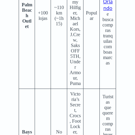
Orla
my
Palm
~110
Hilfig
ndo
Beac
+100
km
er,
Popul
e
h
lojas
(~1h
Mich
ar
busca
Outl
15)
ael
comp
et
Kors,
ras
J.Cre
tranq
w,
uilas
Saks
com
OFF
boas
5TH,
marc
Unde
as
r
Armo
ur,
Puma
Victo
Turist
ria’s
as
Secre
que
t,
quere
Crocs
m
, Foot
comp
Lock
ras
Bays
No
er,
leves