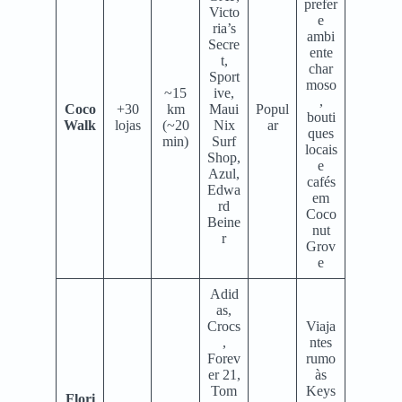
prefer
Victo
e
ria’s
ambi
Secre
ente
t,
char
Sport
moso
~15
ive,
,
Coco
+30
km
Maui
Popul
bouti
Walk
lojas
(~20
Nix
ar
ques
min)
Surf
locais
Shop,
e
Azul,
cafés
Edwa
em
rd
Coco
Beine
nut
r
Grov
e
Adid
as,
Crocs
Viaja
,
ntes
Forev
rumo
er 21,
às
Tom
Keys
Flori