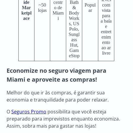
ide
centr
Bath
~50
Popul
com
Mar
o de
&
lojas
ar
vista
ketpl
Miam
Body
para
ace
i
Work
a baía
s, US
e
Polo,
entret
Sungl
enim
ass
ento
Hut,
ao ar
Gam
livre
eStop
Economize no seguro viagem para
Miami e aproveite as compras!
Melhor do que ir às compras, é garantir sua
economia e tranquilidade para poder relaxar.
O
Seguros Promo
possibilita que você esteja
preparado para imprevistos enquanto economiza.
Assim, sobra mais para gastar nas lojas!