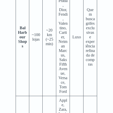
Prada
,
Dior,
Que
Fendi
m
,
busca
Valen
grifes
Bal
tino,
exclu
~20
Harb
Carti
sivas
~100
km
our
er,
Luxo
e
lojas
(~25
Shop
Neim
exper
min)
s
an
iência
Marc
refina
us,
da de
Saks
comp
Fifth
ras
Aven
ue,
Versa
ce,
Tom
Ford
Appl
e,
Zara,