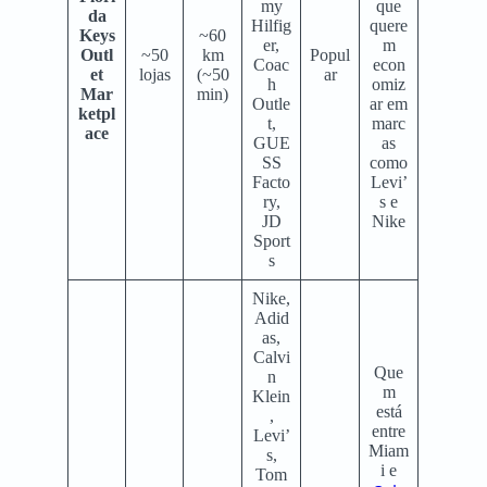
my
que
da
Hilfig
quere
Keys
~60
er,
m
Outl
~50
km
Popul
Coac
econ
et
lojas
(~50
ar
h
omiz
Mar
min)
Outle
ar em
ketpl
t,
marc
ace
GUE
as
SS
como
Facto
Levi’
ry,
s e
JD
Nike
Sport
s
Nike,
Adid
as,
Calvi
Que
n
m
Klein
está
,
entre
Levi’
Miam
s,
i e
Tom