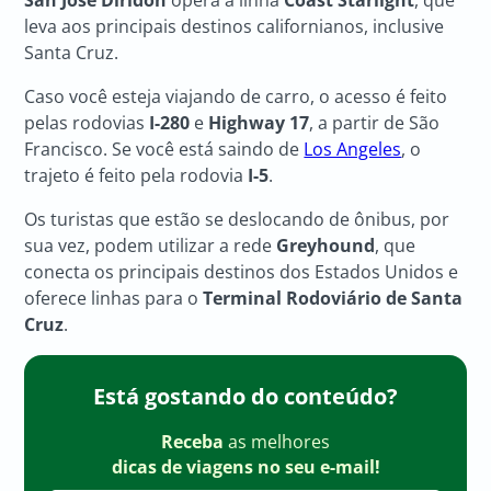
San José Diridon
opera a linha
Coast Starlight
, que
leva aos principais destinos californianos, inclusive
Santa Cruz.
Caso você esteja viajando de carro, o acesso é feito
pelas rodovias
I-280
e
Highway 17
, a partir de São
Francisco. Se você está saindo de
Los Angeles
, o
trajeto é feito pela rodovia
I-5
.
Os turistas que estão se deslocando de ônibus, por
sua vez, podem utilizar a rede
Greyhound
, que
conecta os principais destinos dos Estados Unidos e
oferece linhas para o
Terminal Rodoviário de Santa
Cruz
.
Está gostando do conteúdo?
Receba
as melhores
dicas de viagens no seu e-mail!