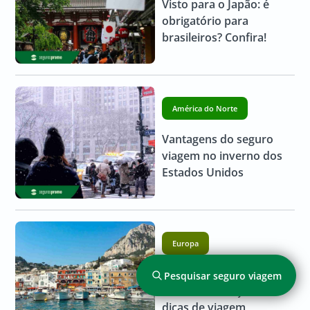
Visto para o Japão: é
obrigatório para
brasileiros? Confira!
América do Norte
Vantagens do seguro
viagem no inverno dos
Estados Unidos
Europa
O que fazer em Capri,
Pesquisar seguro viagem
Itália: +12 atrações e
dicas de viagem