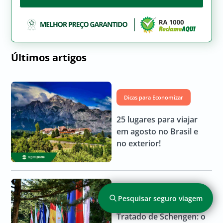
Últimos artigos
Dicas para Economizar
25 lugares para viajar
em agosto no Brasil e
no exterior!
Documentação
Pesquisar seguro viagem
Tratado de Schengen: o