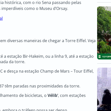
ia histórica, com o rio Sena passando pelas
s imperdíveis como o Museu d’Orsay.
al
 diversas maneiras de chegar a Torre Eiffel. Veja
té a estação Bir-Hakeim, ou a linha 9, até a estação
ada da torre.
 C e desça na estação Champ de Mars – Tour Eiffel,
 e 87 têm paradas nas proximidades da torre.
lhamento de bicicletas, o
Vélib’
, com estações
de, embora o tráfego possa ser denso.