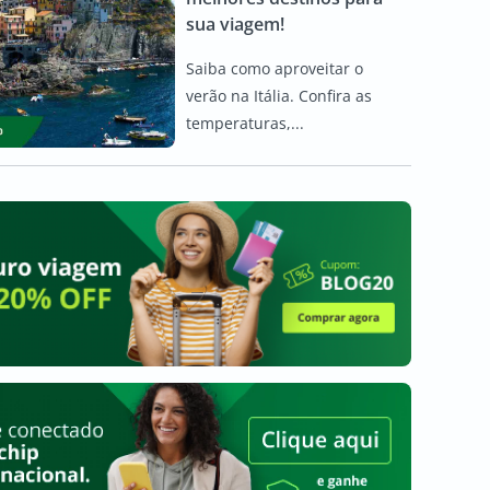
sua viagem!
Saiba como aproveitar o
verão na Itália. Confira as
temperaturas,...