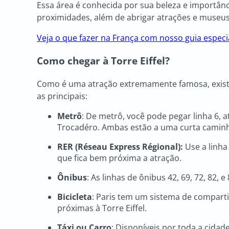
Essa área é conhecida por sua beleza e importânc
proximidades, além de abrigar atrações e museu
Veja o que fazer na França com nosso guia especi
Como chegar à Torre Eiffel?
Como é uma atração extremamente famosa, existem
as principais:
Metrô
: De metrô, você pode pegar linha 6, a
Trocadéro. Ambas estão a uma curta caminh
RER (Réseau Express Régional):
Use a linha
que fica bem próxima a atração.
Ônibus
: As linhas de ônibus 42, 69, 72, 82,
Bicicleta
: Paris tem um sistema de comparti
próximas à Torre Eiffel.
Táxi ou Carro
: Disponíveis por toda a cida