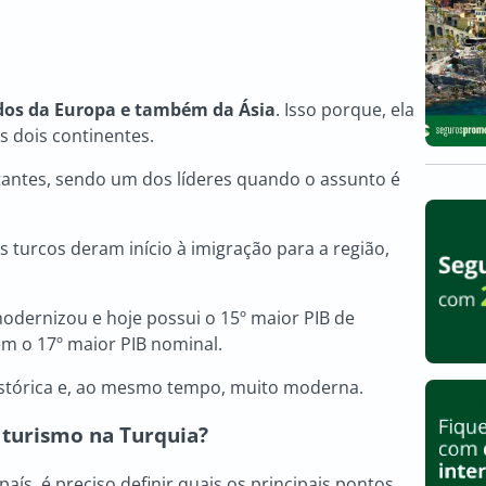
dos da Europa e também da Ásia
. Isso porque, ela
os dois continentes.
tantes, sendo um dos líderes quando o assunto é
s turcos deram início à imigração para a região,
odernizou e hoje possui o 15º maior PIB de
 o 17º maior PIB nominal.
istórica e, ao mesmo tempo, muito moderna.
 turismo na Turquia?
aís, é preciso definir quais os principais pontos