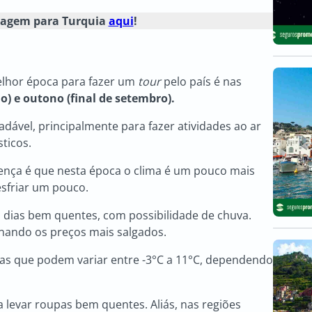
viagem para Turquia
aqui
!
melhor época para fazer um
tour
pelo país é nas
) e outono (final de setembro).
dável, principalmente para fazer atividades ao ar
ticos.
nça é que nesta época o clima é um pouco mais
sfriar um pouco.
ra dias bem quentes, com possibilidade de chuva.
rnando os preços mais salgados.
as que podem variar entre -3°C a 11°C, dependendo
a levar roupas bem quentes. Aliás, nas regiões