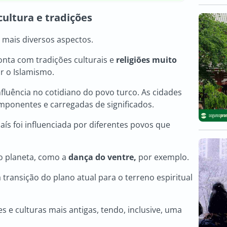
 cultura e tradições
 mais diversos aspectos.
nta com tradições culturais e
religiões muito
ar o Islamismo.
 influência no cotidiano do povo turco. As cidades
imponentes e carregadas de significados.
país foi influenciada por diferentes povos que
do planeta, como a
dança do ventre,
por exemplo.
a transição do plano atual para o terreno espiritual
 e culturas mais antigas, tendo, inclusive, uma