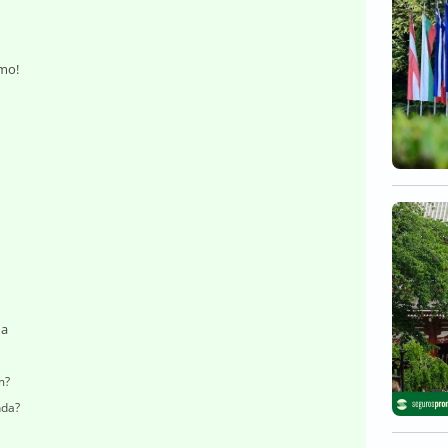
mo!
da
m?
nda?