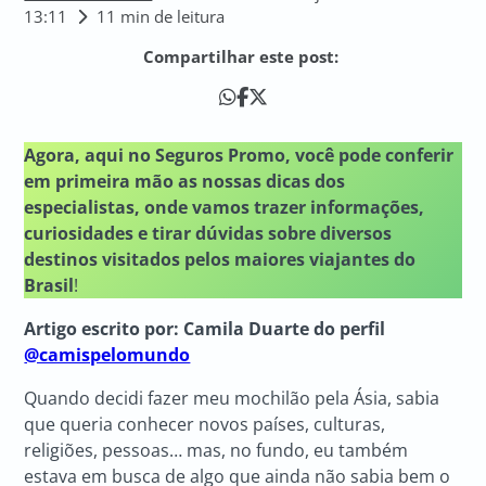
13:11
11 min de leitura
Compartilhar este post:
Agora, aqui no Seguros Promo, você pode conferir
em primeira mão as nossas dicas dos
especialistas, onde vamos trazer informações,
curiosidades e tirar dúvidas sobre diversos
destinos visitados pelos maiores viajantes do
Brasil
!
Artigo escrito por: Camila Duarte do perfil
@camispelomundo
Quando decidi fazer meu mochilão pela Ásia, sabia
que queria conhecer novos países, culturas,
religiões, pessoas… mas, no fundo, eu também
estava em busca de algo que ainda não sabia bem o