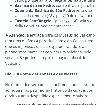
cedo, porque a fila começa antes da abertura
Basílica de São Pedro,
com entrada gratuita
Cúpula da Basílica de São Pedro:
vista que
vale cada centavo (€8 a pé, €10 de elevador)
Castelo Sant’Angelo:
“passeggiata” pela Via
della Conciliazione ao entardecer
➤ Atenção:
a entrada para os Museus do Vaticano
tem uma dinâmica parecida com a do Coliseu, em
que os ingressos oficiais esgotam rápido, e as
plataformas parceiras cobram um adicional pelo
serviço. Se puder, compre na página oficial do
Vaticano.
Dia 3: A Roma das Fontes e das Piazzas
No último dia, seu roteiro em Roma pode se voltar
ao riquíssimo patrimônio histórico da cidade, com
direito a uma despedida especialmente saborosa:
Fontana di Trevi:
vá cedo, pois antes das 8h a