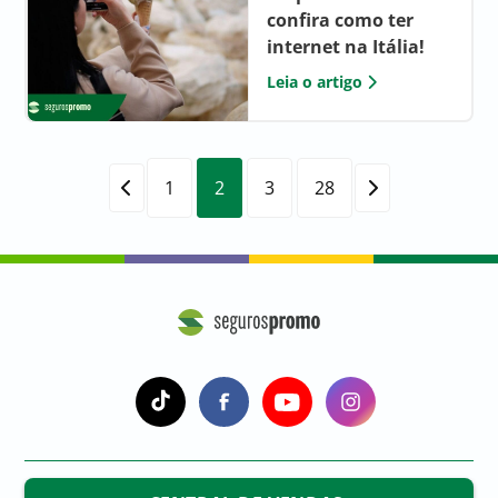
confira como ter
internet na Itália!
Leia o artigo
1
2
3
28
a
a
a
a